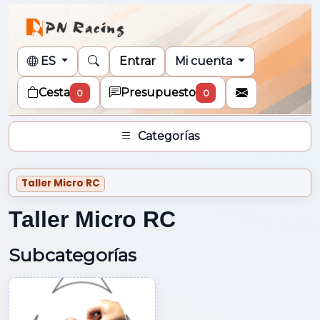
ES
Entrar
Mi cuenta
Cesta
Presupuesto
0
0
Categorías
Taller Micro RC
Taller Micro RC
Subcategorías