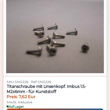
SKU SN0226 · Ref SN0226
Titanschraube mit Linsenkopf. Imbus 1.5-
M2x6mm - für Kunststoff
Preis: 7,62 Eur
MwSt. inklusive
Auf Lager