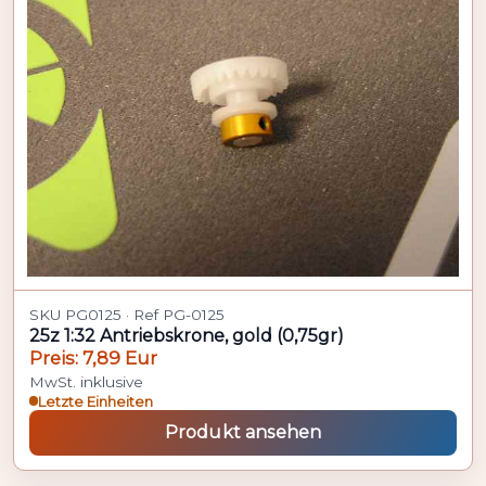
SKU PG0125 · Ref PG-0125
25z 1:32 Antriebskrone, gold (0,75gr)
Preis: 7,89 Eur
MwSt. inklusive
Letzte Einheiten
Produkt ansehen