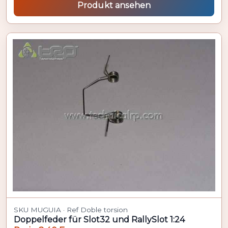
Produkt ansehen
SKU MUGUIA · Ref Doble torsion
Doppelfeder für Slot32 und RallySlot 1:24