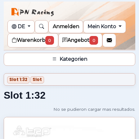
DE
Anmelden
Mein Konto
Warenkorb
Angebot
0
0
Kategorien
Slot 1:32
Slot
Slot 1:32
No se pudieron cargar mas resultados.