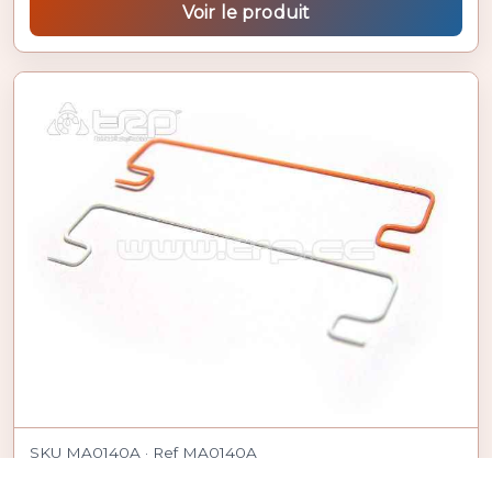
Voir le produit
SKU MA0140A · Ref MA0140A
Barres stabilisatrices avant Kyosho MiniZ AWD 4x4