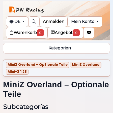
DE
Anmelden
Mein Konto
Warenkorb
Angebot
0
0
Kategorien
MiniZ Overland – Optionale Teile
MiniZ Overland
Mini-Z 1:28
MiniZ Overland – Optionale
Teile
Subcategorías