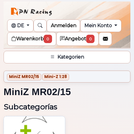
DE
Anmelden
Mein Konto
Warenkorb
Angebot
0
0
Kategorien
MiniZ MR02/15
Mini-Z 1:28
MiniZ MR02/15
Subcategorías