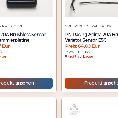
· Ref 500821
SKU 500820 · Ref 500820
20A Brushless Sensor
PN Racing Anima 20A Br
ammierplatine
Variator Sensor ESC
7 Eur
Preis: 64,00 Eur
ive
MwSt. inklusive
eiten
Nicht auf Lager
rodukt ansehen
Produkt anseh