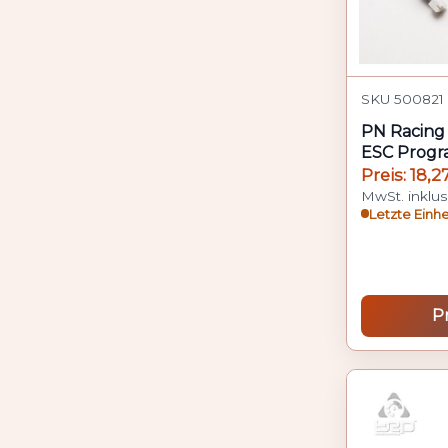
SKU 500821 
PN Racing 
ESC Progr
Preis: 18,2
MwSt. inklus
Letzte Einh
P