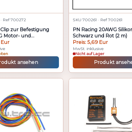
· Ref 700272
SKU 700261 · Ref 700261
Clip zur Befestigung
PN Racing 20AWG Siliko
 Motor- und
Schwarz und Rot (2 m)
ln (10 S
 Eur
Preis: 5,69 Eur
ive
MwSt. inklusive
eiten
Nicht auf Lager
rodukt ansehen
Produkt anseh