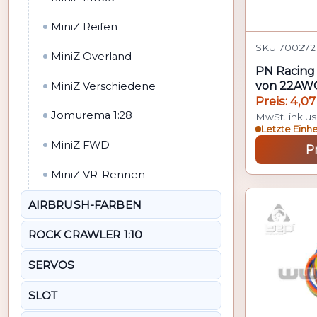
MiniZ Reifen
SKU 700272 
MiniZ Overland
PN Racing 
von 22AWG
MiniZ Verschiedene
Sensorkabe
Preis: 4,07
Jomurema 1:28
MwSt. inklus
Letzte Einh
MiniZ FWD
P
MiniZ VR-Rennen
AIRBRUSH-FARBEN
ROCK CRAWLER 1:10
SERVOS
SLOT