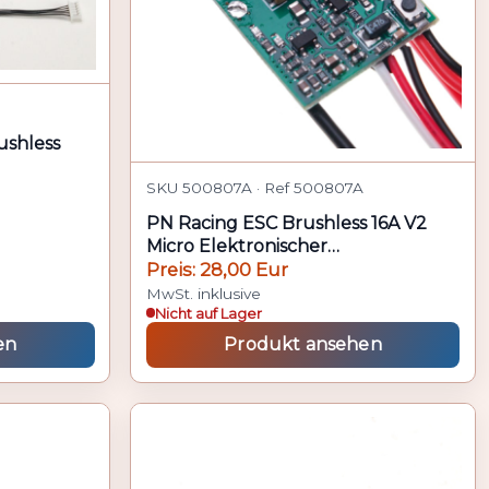
ushless
SKU 500807A · Ref 500807A
PN Racing ESC Brushless 16A V2
Micro Elektronischer
Drehzahlregler.
Preis: 28,00 Eur
MwSt. inklusive
Nicht auf Lager
en
Produkt ansehen