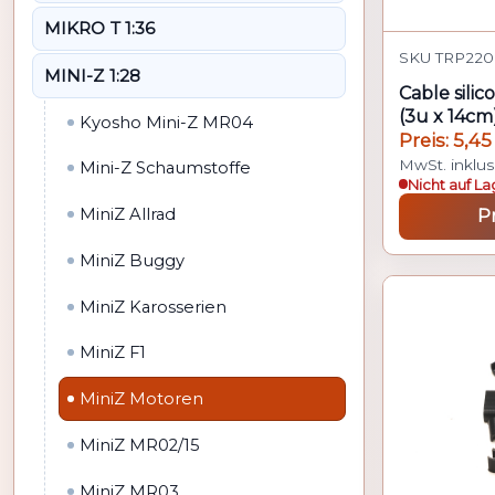
MIKRO T 1:36
SKU TRP220 
MINI-Z 1:28
Cable sili
(3u x 14cm
Kyosho Mini-Z MR04
Preis: 5,45
MwSt. inklus
Mini-Z Schaumstoffe
Nicht auf La
MiniZ Allrad
P
MiniZ Buggy
MiniZ Karosserien
MiniZ F1
MiniZ Motoren
MiniZ MR02/15
MiniZ MR03