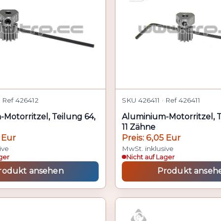
 Ref 426412
SKU 426411 · Ref 426411
Motorritzel, Teilung 64,
Aluminium-Motorritzel, T
11 Zähne
 Eur
Preis: 6,05 Eur
ive
MwSt. inklusive
ger
Nicht auf Lager
rodukt ansehen
Produkt anseh