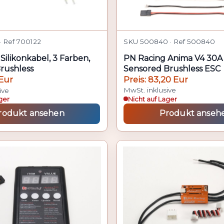
SKU 500840 · Ref 500840
· Ref 700122
PN Racing Anima V4 30A 
Silikonkabel, 3 Farben,
Sensored Brushless ESC
Brushless
Preis: 83,20 Eur
 Eur
MwSt. inklusive
ive
Nicht auf Lager
ger
rodukt ansehen
Produkt anseh