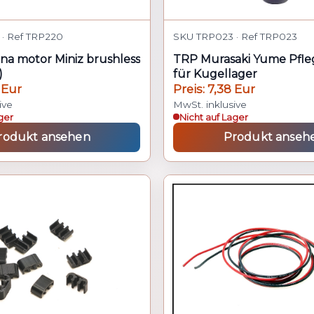
· Ref TRP220
SKU TRP023 · Ref TRP023
cona motor Miniz brushless
TRP Murasaki Yume Pfle
)
für Kugellager
 Eur
Preis: 7,38 Eur
ive
MwSt. inklusive
ger
Nicht auf Lager
rodukt ansehen
Produkt anseh