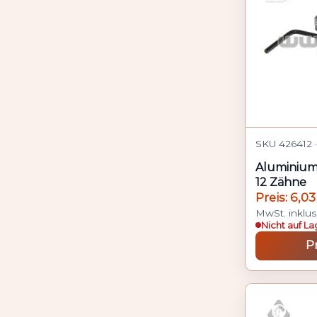
SKU 426412 ·
Aluminium-
12 Zähne
Preis: 6,03
MwSt. inklus
Nicht auf La
P