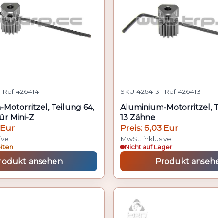
 Ref 426414
SKU 426413 · Ref 426413
Motorritzel, Teilung 64,
Aluminium-Motorritzel, T
ür Mini-Z
13 Zähne
 Eur
Preis: 6,03 Eur
ive
MwSt. inklusive
eiten
Nicht auf Lager
rodukt ansehen
Produkt anseh