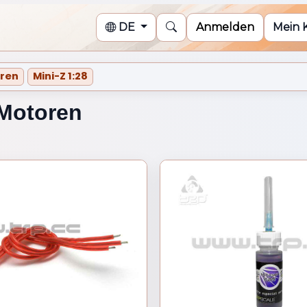
DE
Anmelden
Mein 
oren
Mini-Z 1:28
:28
 Motoren