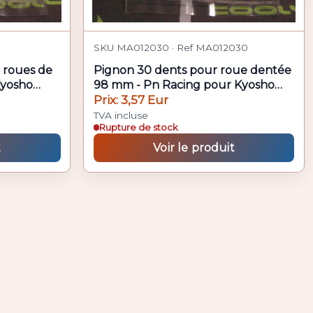
SKU MA012030 · Ref MA012030
 roues de
Pignon 30 dents pour roue dentée
Kyosho
98 mm - Pn Racing pour Kyosho
MiniZ A
Prix: 3,57 Eur
TVA incluse
Rupture de stock
t
Voir le produit