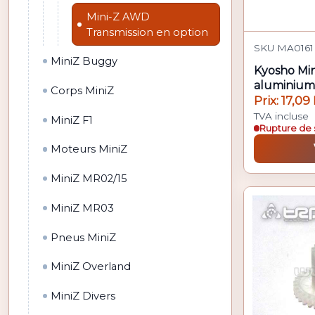
Mini-Z AWD
Transmission en option
SKU MA0161 
MiniZ Buggy
Kyosho Mi
aluminium 
Corps MiniZ
Prix: 17,09
TVA incluse
MiniZ F1
Rupture de 
Moteurs MiniZ
MiniZ MR02/15
MiniZ MR03
Pneus MiniZ
MiniZ Overland
MiniZ Divers