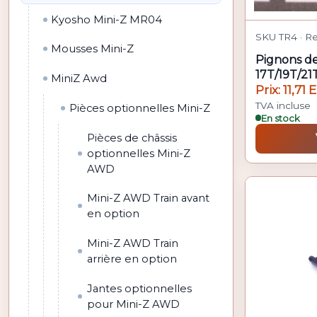
Kyosho Mini-Z MR04
SKU TR4 · Re
Mousses Mini-Z
Pignons de
17T/19T/21T
MiniZ Awd
Prix: 11,71 
TVA incluse
Pièces optionnelles Mini-Z
En stock
Pièces de châssis
optionnelles Mini-Z
AWD
Mini-Z AWD Train avant
en option
Mini-Z AWD Train
arrière en option
Jantes optionnelles
pour Mini-Z AWD