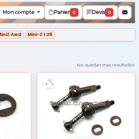
Mon compte
Panier
Devis
0
0
iniZ Awd
Mini-Z 1:28
n
No quedan mas resultados.