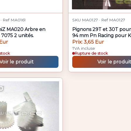
· Ref MA0161
SKU MA0127 · Ref MA0127
niZ MA020 Arbre en
Pignons 29T et 30T pour
7075 2 unités.
94 mm Pn Racing pour 
MiniZ AWD
 Eur
Prix: 3,65 Eur
TVA incluse
stock
Rupture de stock
Voir le produit
Voir le produi