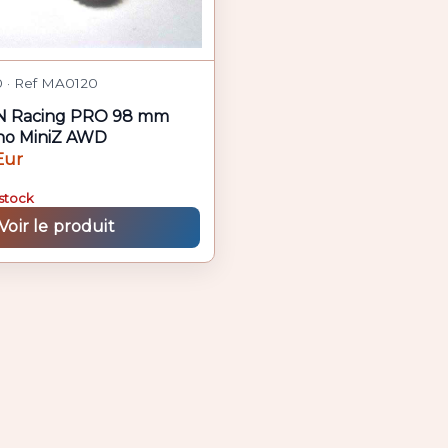
 · Ref MA0120
N Racing PRO 98 mm
ho MiniZ AWD
Eur
stock
Voir le produit