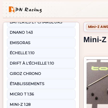
Catégories
Retour à Pièces op
BATTERIES ET CHARGEURS
Mini-Z AW
DNANO 1:43
Mini-Z
EMISORAS
ÉCHELLE 1:10
DRIFT À L'ÉCHELLE 1:10
GIROZ CHRONO
ÉTABLISSEMENTS
MICRO T 1:36
MINI-Z 1:28