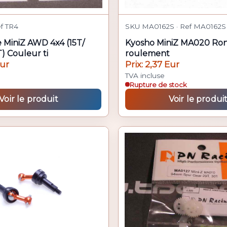
f TR4
SKU MA0162S · Ref MA0162S
 MiniZ AWD 4x4 (15T/
Kyosho MiniZ MA020 Ron
) Couleur ti
roulement
Eur
Prix: 2,37 Eur
TVA incluse
Rupture de stock
Voir le produit
Voir le produi