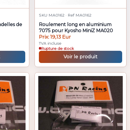
SKU MA0162 · Ref MA0162
delles de
Roulement long en aluminium
7075 pour Kyosho MiniZ MA020
Prix: 19,13 Eur
TVA incluse
Rupture de stock
t
Voir le produit