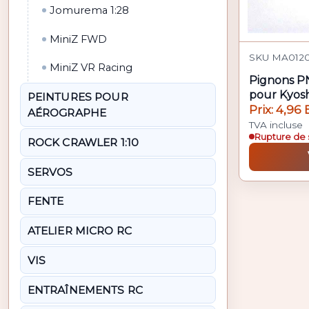
Jomurema 1:28
MiniZ FWD
SKU MA0120
MiniZ VR Racing
Pignons P
pour Kyos
PEINTURES POUR
Prix: 4,96 
AÉROGRAPHE
TVA incluse
Rupture de 
ROCK CRAWLER 1:10
SERVOS
FENTE
ATELIER MICRO RC
VIS
ENTRAÎNEMENTS RC