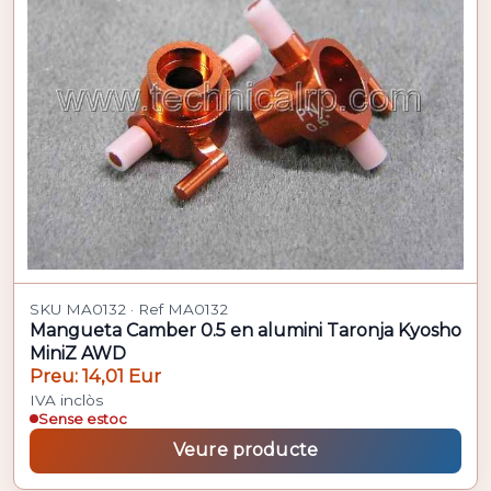
SKU MA0132 · Ref MA0132
Mangueta Camber 0.5 en alumini Taronja Kyosho
MiniZ AWD
Preu: 14,01 Eur
IVA inclòs
Sense estoc
Veure producte