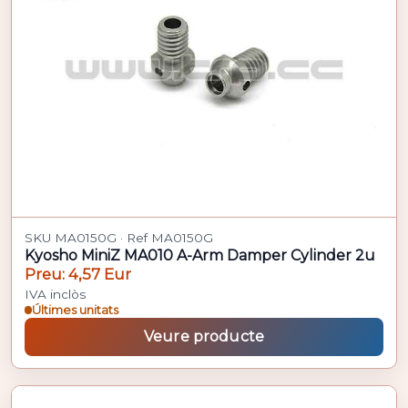
SKU MA0150G · Ref MA0150G
Kyosho MiniZ MA010 A-Arm Damper Cylinder 2u
Preu: 4,57 Eur
IVA inclòs
Últimes unitats
Veure producte