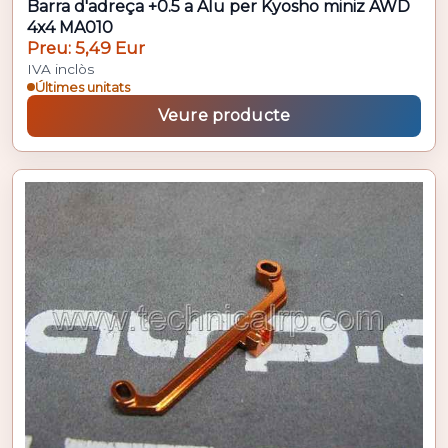
Barra d'adreça +0.5 a Alu per Kyosho miniz AWD
4x4 MA010
Preu: 5,49 Eur
IVA inclòs
Últimes unitats
Veure producte