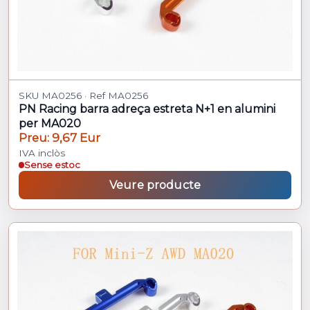
SKU MA0256 · Ref MA0256
PN Racing barra adreça estreta N+1 en alumini
per MA020
Preu: 9,67 Eur
IVA inclòs
Sense estoc
Veure producte