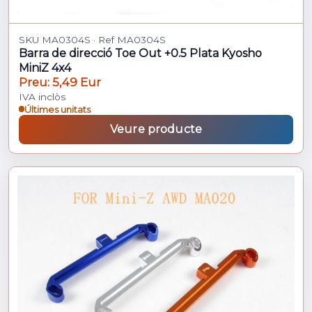
SKU MA0304S · Ref MA0304S
Barra de direcció Toe Out +0.5 Plata Kyosho
MiniZ 4x4
Preu: 5,49 Eur
IVA inclòs
Últimes unitats
Veure producte