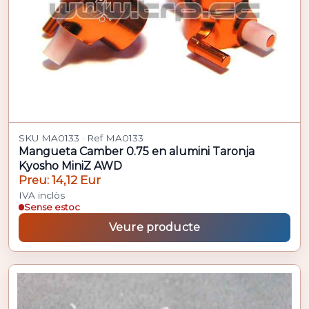
SKU MA0133 · Ref MA0133
Mangueta Camber 0.75 en alumini Taronja
Kyosho MiniZ AWD
Preu: 14,12 Eur
IVA inclòs
Sense estoc
Veure producte