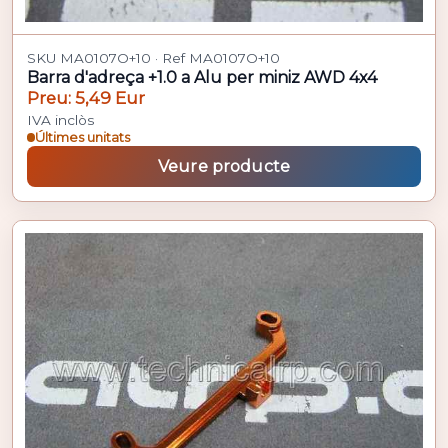
SKU MA0107O+10 · Ref MA0107O+10
Barra d'adreça +1.0 a Alu per miniz AWD 4x4
Preu: 5,49 Eur
IVA inclòs
Últimes unitats
Veure producte