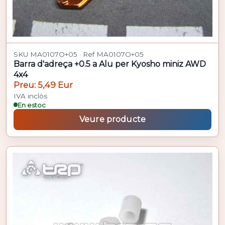
SKU MA0107O+05 · Ref MA0107O+05
Barra d'adreça +0.5 a Alu per Kyosho miniz AWD
4x4
Preu: 5,49 Eur
IVA inclòs
En estoc
Veure producte