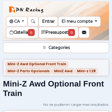
CA
Entrar
El meu compte
Cistella
Pressupost
0
0
Categories
Mini-Z Awd Optional Front Train
Mini-Z Parts Opcionals
MiniZ Awd
Mini-z 1:28
Mini-Z Awd Optional Front
Train
Cargando mas resultados...