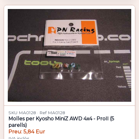
SKU MA0128 · Ref MA0128
Molles per Kyosho MiniZ AWD 4x4 - ProII (5
parells)
Preu: 5,84 Eur
IVA inclòs