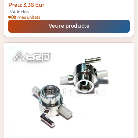
Preu: 3,36 Eur
IVA inclòs
Últimes unitats
Veure producte