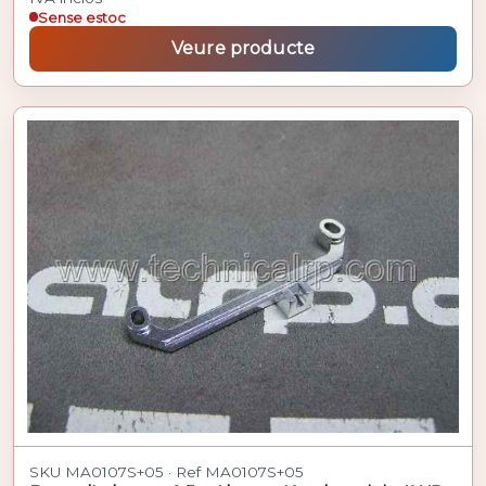
Sense estoc
Veure producte
SKU MA0107S+05 · Ref MA0107S+05