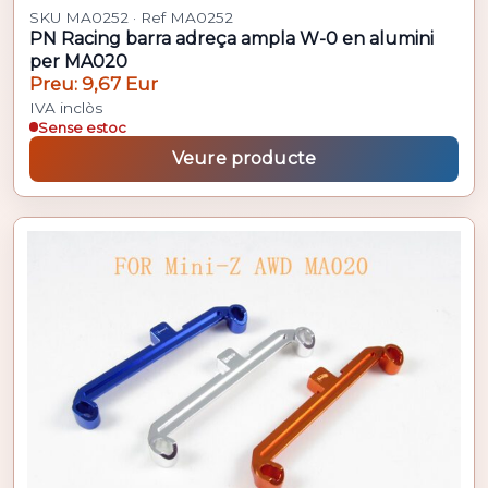
SKU MA0252 · Ref MA0252
PN Racing barra adreça ampla W-0 en alumini
per MA020
Preu: 9,67 Eur
IVA inclòs
Sense estoc
Veure producte