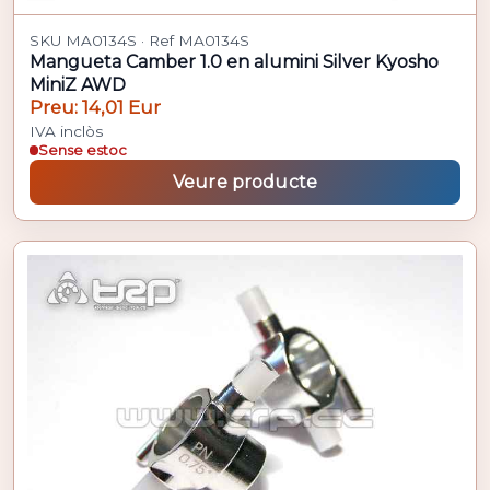
SKU MA0134S · Ref MA0134S
Mangueta Camber 1.0 en alumini Silver Kyosho
MiniZ AWD
Preu: 14,01 Eur
IVA inclòs
Sense estoc
Veure producte