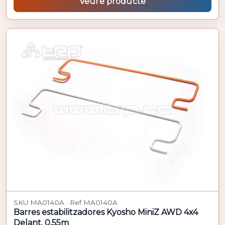
Veure producte
SKU MA0140A · Ref MA0140A
Barres estabilitzadores Kyosho MiniZ AWD 4x4
Delant. 0.55m