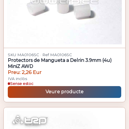
SKU MA0106SC · Ref MA0106SC
Protectors de Mangueta a Delrin 3.9mm (4u)
MiniZ AWD
Preu: 2,26 Eur
IVA inclòs
Sense estoc
Veure producte