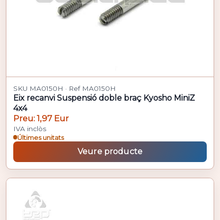
SKU MA0150H · Ref MA0150H
Eix recanvi Suspensió doble braç Kyosho MiniZ
4x4
Preu: 1,97 Eur
IVA inclòs
Últimes unitats
Veure producte