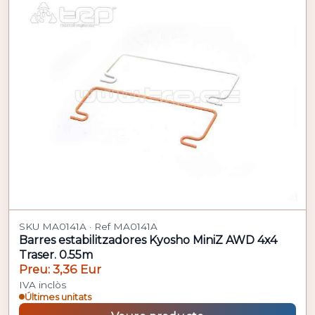
SKU MA0141A · Ref MA0141A
Barres estabilitzadores Kyosho MiniZ AWD 4x4
Traser. 0.55m
Preu: 3,36 Eur
IVA inclòs
Últimes unitats