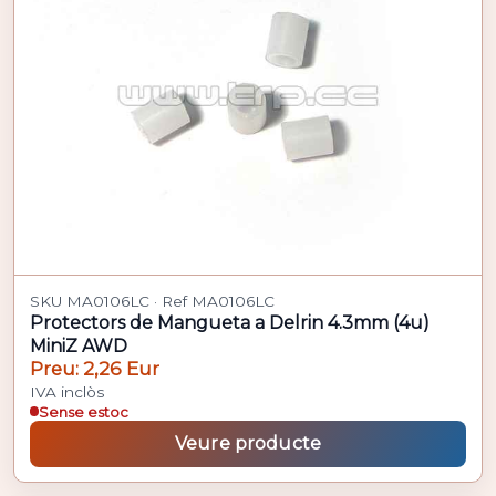
SKU MA0106LC · Ref MA0106LC
Protectors de Mangueta a Delrin 4.3mm (4u)
MiniZ AWD
Preu: 2,26 Eur
IVA inclòs
Sense estoc
Veure producte