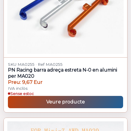
SKU MA0255 · Ref MA0255
PN Racing barra adreça estreta N-0 en alumini
per MA020
Preu: 9,67 Eur
IVA inclòs
Sense estoc
Veure producte