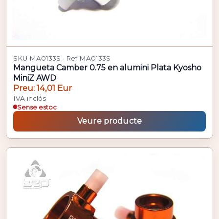
SKU MA0133S · Ref MA0133S
Mangueta Camber 0.75 en alumini Plata Kyosho
MiniZ AWD
Preu: 14,01 Eur
IVA inclòs
Sense estoc
Veure producte