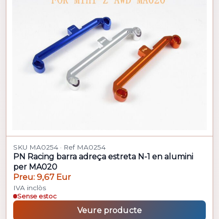
SKU MA0254 · Ref MA0254
PN Racing barra adreça estreta N-1 en alumini
per MA020
Preu: 9,67 Eur
IVA inclòs
Sense estoc
Veure producte