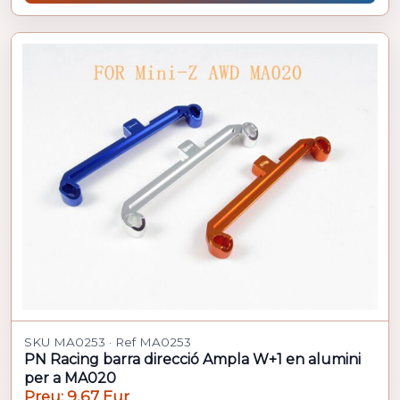
SKU MA0253 · Ref MA0253
PN Racing barra direcció Ampla W+1 en alumini
per a MA020
Preu: 9,67 Eur