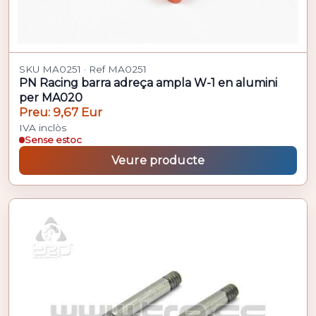
SKU MA0251 · Ref MA0251
PN Racing barra adreça ampla W-1 en alumini
per MA020
Preu: 9,67 Eur
IVA inclòs
Sense estoc
Veure producte