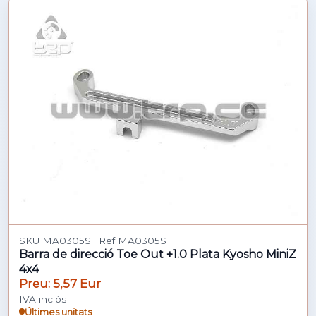
SKU MA0305S · Ref MA0305S
Barra de direcció Toe Out +1.0 Plata Kyosho MiniZ
4x4
Preu: 5,57 Eur
IVA inclòs
Últimes unitats