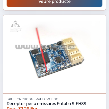
Veure producte
SKU LCRC8006 · Ref LCRC8006
Receptor per a emissores Futaba S-FHSS
Preu: 32,26 Eur