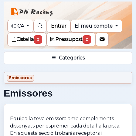
CA
Entrar
El meu compte
Cistella
Pressupost
0
0
Categories
Emissores
Emissores
Equipa la teva emissora amb complements
dissenyats per esprémer cada detall a la pista.
En aquesta secció trobaràs receptors i