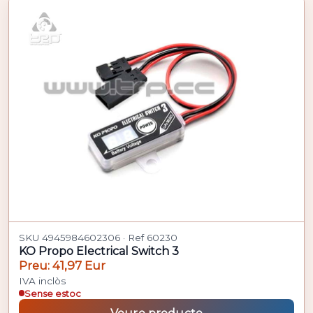
SKU 4945984602306 · Ref 60230
KO Propo Electrical Switch 3
Preu: 41,97 Eur
IVA inclòs
Sense estoc