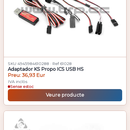
SKU 4945984610288 · Ref 61028
Adaptador KS Propo ICS USB HS
Preu: 36,93 Eur
IVA inclòs
Sense estoc
Veure producte