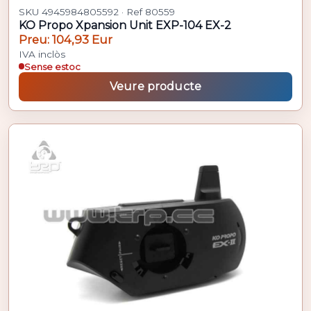
SKU 4945984805592 · Ref 80559
KO Propo Xpansion Unit EXP-104 EX-2
Preu: 104,93 Eur
IVA inclòs
Sense estoc
Veure producte