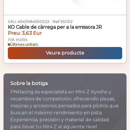
SKU 4945984550522 · Ref 55052
KO Cable de càrrega per a la emissora JR
Preu: 3,63 Eur
IVA inclòs
Últimes unitats
Veure producte
Sobre la botiga
PNRacing es especialista en Mini-Z Kyosho y
recambios de competición, ofreciendo piezas,
mejoras y accesorios pensados para pilotos que
buscan el máximo rendimiento en pista.
Experiencia, precisión y material de calidad
para llevar tu Mini-Z al siguiente nivel.