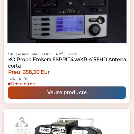
SKU 4945984807060 · Ref 80706
KO Propo Emisora ESPRIT4 w/KR-415FHD Antena
corta
Preu: 658,30 Eur
IVA inclòs
Sense estoc
Veure producte