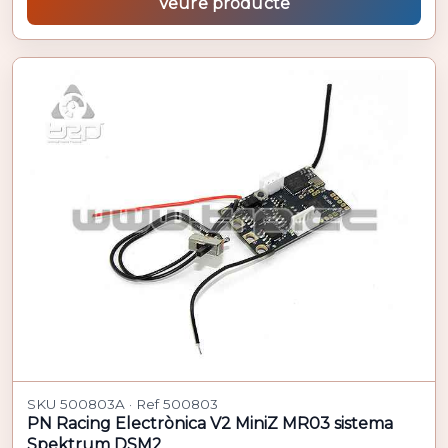
Veure producte
SKU 500803A · Ref 500803
PN Racing Electrònica V2 MiniZ MR03 sistema
Spektrum DSM2