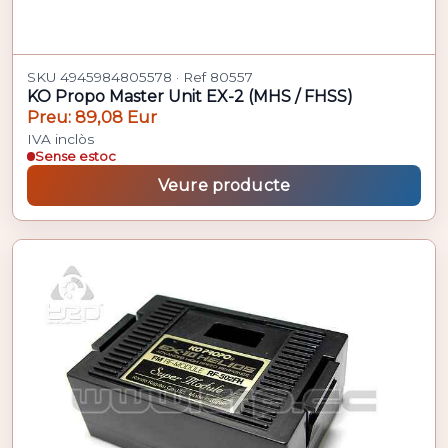
SKU 4945984805578 · Ref 80557
KO Propo Master Unit EX-2 (MHS / FHSS)
Preu: 89,08 Eur
IVA inclòs
Sense estoc
Veure producte