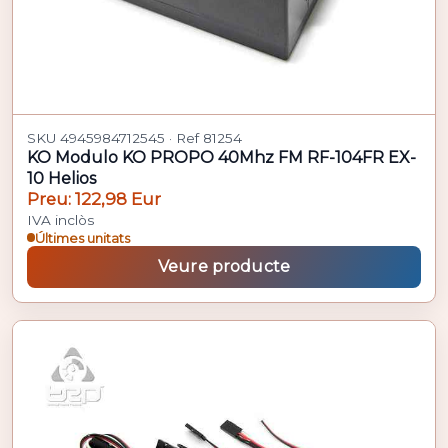
SKU 4945984712545 · Ref 81254
KO Modulo KO PROPO 40Mhz FM RF-104FR EX-
10 Helios
Preu: 122,98 Eur
IVA inclòs
Últimes unitats
Veure producte