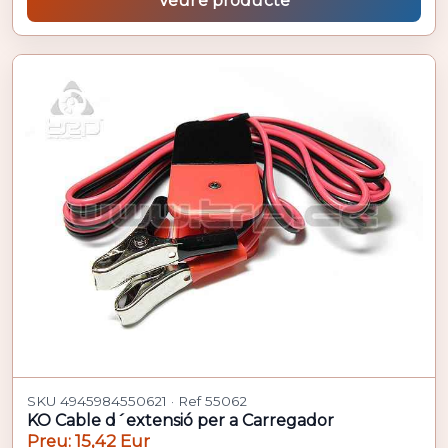
Veure producte
SKU 4945984550621 · Ref 55062
KO Cable d´extensió per a Carregador
Preu: 15,42 Eur