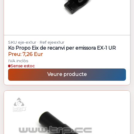
SKU eje-ex1ur · Ref ejeex1ur
Ko Propo Eix de recanvi per emissora EX-1 UR
Preu: 7,26 Eur
IVA inclòs
Sense estoc
Veure producte