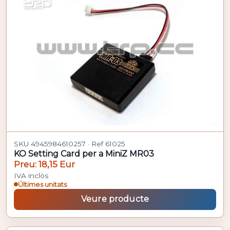
SKU 4945984610257 · Ref 61025
KO Setting Card per a MiniZ MR03
Preu: 18,15 Eur
IVA inclòs
Últimes unitats
Veure producte