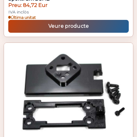
Preu: 84,72 Eur
IVA inclòs
Última unitat
Veure producte