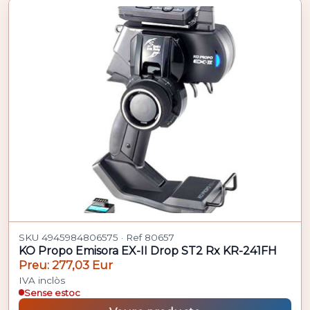
SKU 4945984806575 · Ref 80657
KO Propo Emisora EX-II Drop ST2 Rx KR-241FH
Preu: 277,03 Eur
IVA inclòs
Sense estoc