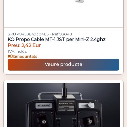
SKU 4945984930485 · Ref 93048
KO Propo Cable MT-1 JST per Mini-Z 2.4ghz
Preu: 2,42 Eur
IVA inclòs
Últimes unitats
Veure producte