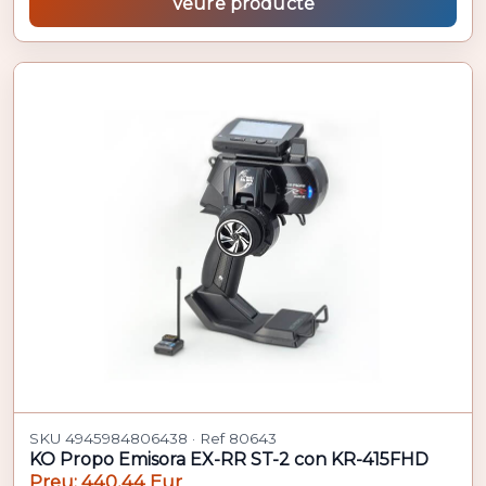
Veure producte
SKU 4945984806438 · Ref 80643
KO Propo Emisora EX-RR ST-2 con KR-415FHD
Preu: 440,44 Eur