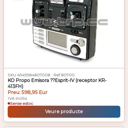
SKU 4945984807008 · Ref 80700
KO Propo Emisora ??Esprit-IV (receptor KR-
413FH)
Preu: 598,95 Eur
IVA inclòs
Sense estoc
Veure producte